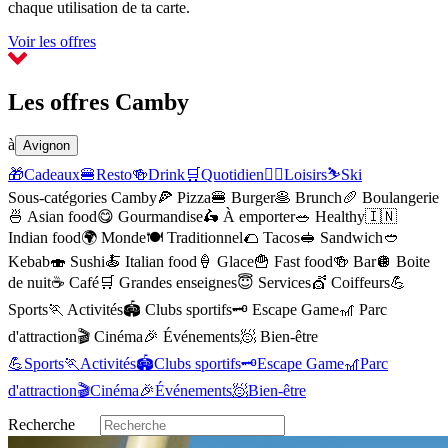
chaque utilisation de ta carte.
Voir les offres
Les offres Camby
à
Avignon
🎁
Cadeaux
🍔
Resto
🍻
Drink
🛒
Quotidien
🏃‍♂️
Loisirs
⛷️
Ski
Sous-catégories Camby
🍕
Pizza
🍔
Burger
🥞
Brunch
🥖
Boulangerie
🍜
Asian food
😋
Gourmandise
🛵
À emporter
🥗
Healthy
🇮🇳
Indian food
🌍
Monde
🍽️
Traditionnel
🌮
Tacos
🥪
Sandwich
🥙
Kebab
🍣
Sushi
🍝
Italian food
🍦
Glace
🍟
Fast food
🍻
Bar
🪩
Boite
de nuit
☕️
Café
🛒
Grandes enseignes
😇
Services
💇
Coiffeurs
💪
Sports
🏃
Activités
🏟️
Clubs sportifs
🗝️
Escape Game
🎢
Parc
d'attraction
🎬
Cinéma
🎉
Événements
🧖
Bien-être
💪
Sports
🏃
Activités
🏟️
Clubs sportifs
🗝️
Escape Game
🎢
Parc
d'attraction
🎬
Cinéma
🎉
Événements
🧖
Bien-être
Recherche