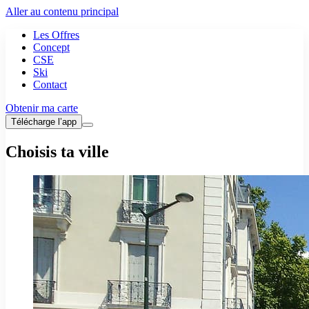
Aller au contenu principal
Les Offres
Concept
CSE
Ski
Contact
Obtenir ma carte
Télécharge l’app
Choisis ta ville