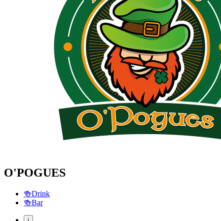
O'POGUES
🍻
Drink
🍻
Bar
i