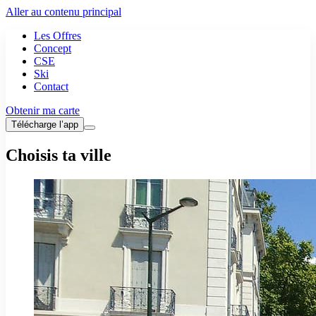
Aller au contenu principal
Les Offres
Concept
CSE
Ski
Contact
Obtenir ma carte
Télécharge l’app
Choisis ta ville