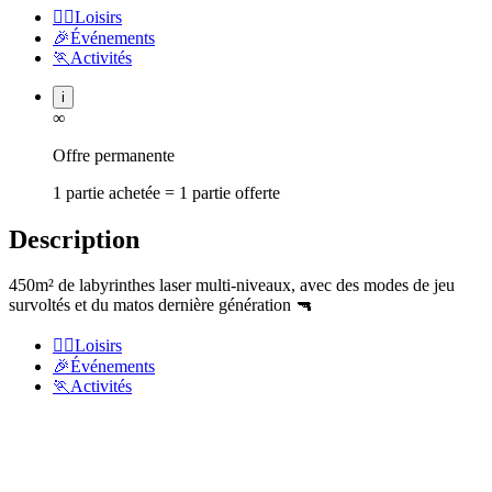
🏃‍♂️
Loisirs
🎉
Événements
🏃
Activités
i
∞
Offre permanente
1 partie achetée = 1 partie offerte
Description
450m² de labyrinthes laser multi-niveaux, avec des modes de jeu
survoltés et du matos dernière génération 🔫
🏃‍♂️
Loisirs
🎉
Événements
🏃
Activités