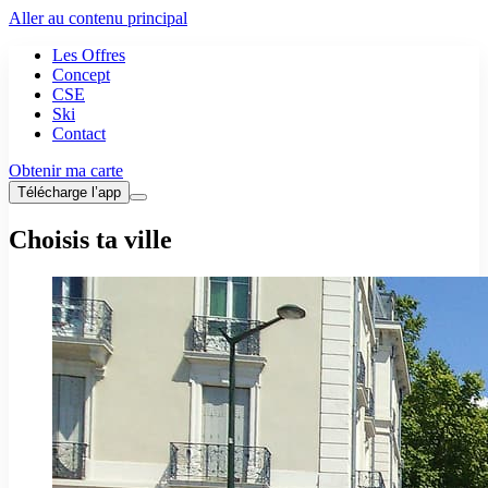
Aller au contenu principal
Les Offres
Concept
CSE
Ski
Contact
Obtenir ma carte
Télécharge l’app
Choisis ta ville