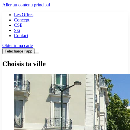
Aller au contenu principal
Les Offres
Concept
CSE
Ski
Contact
Obtenir ma carte
Télécharge l’app
Choisis ta ville