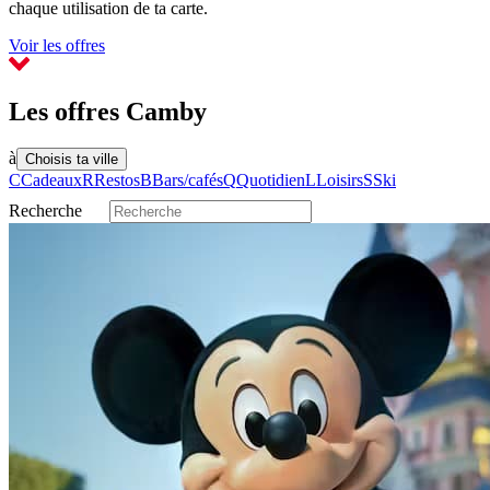
chaque utilisation de ta carte.
Voir les offres
Les offres Camby
à
Choisis ta ville
C
Cadeaux
R
Restos
B
Bars/cafés
Q
Quotidien
L
Loisirs
S
Ski
Recherche