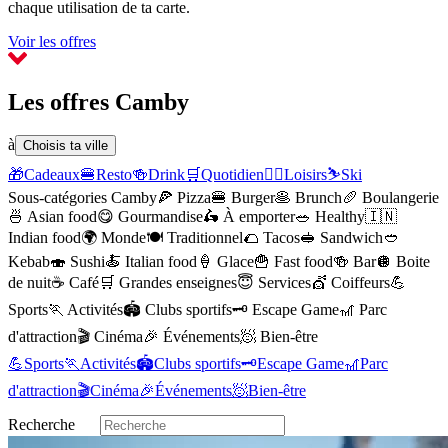
chaque utilisation de ta carte.
Voir les offres
Les offres Camby
à
Choisis ta ville
🎁
Cadeaux
🍔
Resto
🍻
Drink
🛒
Quotidien
🏃‍♂️
Loisirs
⛷️
Ski
Sous-catégories Camby
🍕
Pizza
🍔
Burger
🥞
Brunch
🥖
Boulangerie
🍜
Asian food
😋
Gourmandise
🛵
À emporter
🥗
Healthy
🇮🇳
Indian food
🌍
Monde
🍽️
Traditionnel
🌮
Tacos
🥪
Sandwich
🥙
Kebab
🍣
Sushi
🍝
Italian food
🍦
Glace
🍟
Fast food
🍻
Bar
🪩
Boite
de nuit
☕️
Café
🛒
Grandes enseignes
😇
Services
💇
Coiffeurs
💪
Sports
🏃
Activités
🏟️
Clubs sportifs
🗝️
Escape Game
🎢
Parc
d'attraction
🎬
Cinéma
🎉
Événements
🧖
Bien-être
💪
Sports
🏃
Activités
🏟️
Clubs sportifs
🗝️
Escape Game
🎢
Parc
d'attraction
🎬
Cinéma
🎉
Événements
🧖
Bien-être
Recherche