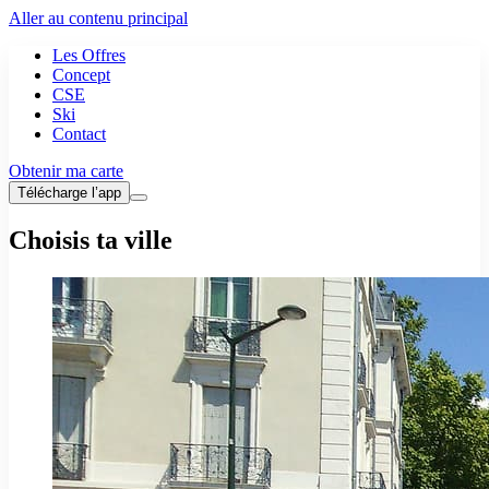
Aller au contenu principal
Les Offres
Concept
CSE
Ski
Contact
Obtenir ma carte
Télécharge l’app
Choisis ta ville