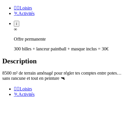
🏃‍♂️
Loisirs
🏃
Activités
i
∞
Offre permanente
300 billes + lanceur paintball + masque inclus = 30€
Description
8500 m² de terrain aménagé pour régler tes comptes entre potes…
sans rancune et tout en peinture 🔫
🏃‍♂️
Loisirs
🏃
Activités