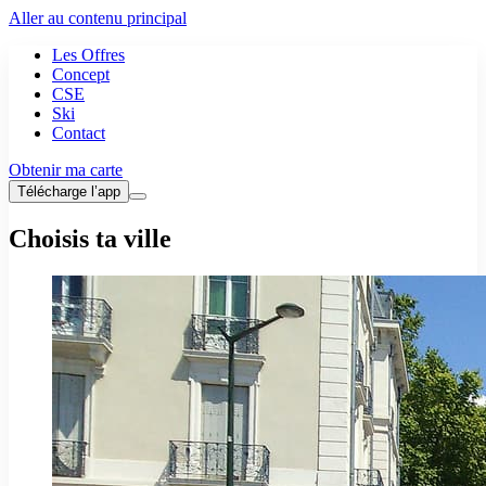
Aller au contenu principal
Les Offres
Concept
CSE
Ski
Contact
Obtenir ma carte
Télécharge l’app
Choisis ta ville