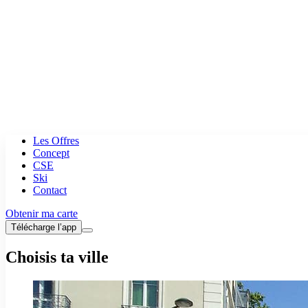
Les Offres
Concept
CSE
Ski
Contact
Obtenir ma carte
Télécharge l’app
Choisis ta ville