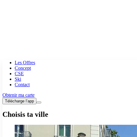
Les Offres
Concept
CSE
Ski
Contact
Obtenir ma carte
Télécharge l’app
Choisis ta ville