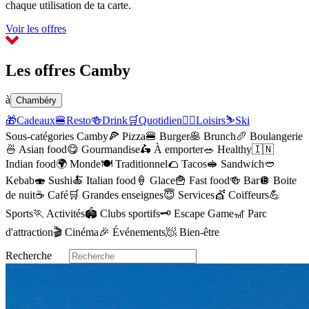
chaque utilisation de ta carte.
Voir les offres
Les offres Camby
à
Chambéry
🎁
Cadeaux
🍔
Resto
🍻
Drink
🛒
Quotidien
🏃‍♂️
Loisirs
⛷️
Ski
Sous-catégories Camby
🍕
Pizza
🍔
Burger
🥞
Brunch
🥖
Boulangerie
🍜
Asian food
😋
Gourmandise
🛵
À emporter
🥗
Healthy
🇮🇳
Indian food
🌍
Monde
🍽️
Traditionnel
🌮
Tacos
🥪
Sandwich
🥙
Kebab
🍣
Sushi
🍝
Italian food
🍦
Glace
🍟
Fast food
🍻
Bar
🪩
Boite
de nuit
☕️
Café
🛒
Grandes enseignes
😇
Services
💇
Coiffeurs
💪
Sports
🏃
Activités
🏟️
Clubs sportifs
🗝️
Escape Game
🎢
Parc
d'attraction
🎬
Cinéma
🎉
Événements
🧖
Bien-être
Recherche