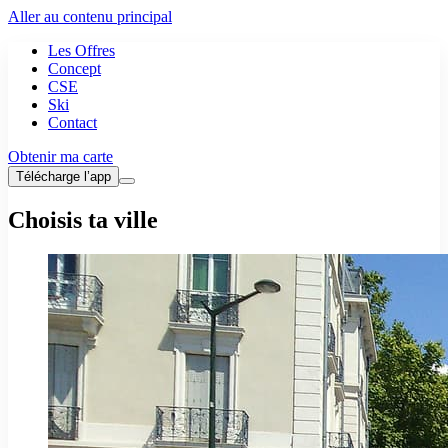
Aller au contenu principal
Les Offres
Concept
CSE
Ski
Contact
Obtenir ma carte
Télécharge l’app
Choisis ta ville