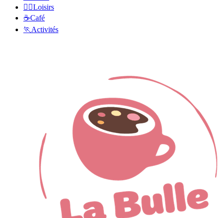
🏃‍♂️
Loisirs
☕️
Café
🏃
Activités