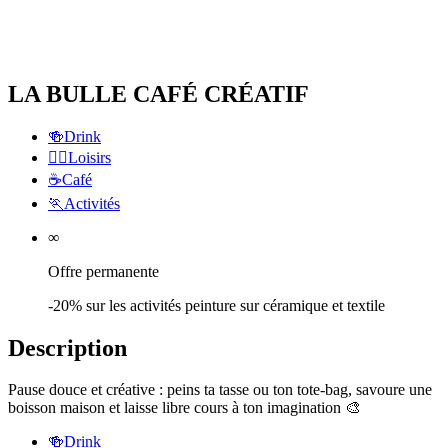
LA BULLE CAFÉ CRÉATIF
🍻
Drink
🏃‍♂️
Loisirs
☕️
Café
🏃
Activités
∞
Offre permanente
-20% sur les activités peinture sur céramique et textile
Description
Pause douce et créative : peins ta tasse ou ton tote-bag, savoure une
boisson maison et laisse libre cours à ton imagination 🎨
🍻
Drink