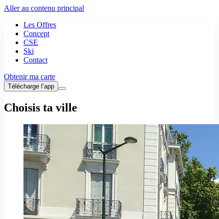
Aller au contenu principal
Les Offres
Concept
CSE
Ski
Contact
Obtenir ma carte
Télécharge l’app
Choisis ta ville