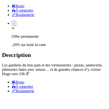
🍔
Resto
🛵
À emporter
🥖
Boulangerie
i
∞
Offre permanente
-20% sur toute la carte
Description
Les gardiens du bon pain et des viennoiseries : pizzas, sandwichs,
pâtisseries faites avec amour… et de grandes chances d’y croiser
Hugo vers 10h 🥐
🍔
Resto
🛵
À emporter
🥖
Boulangerie