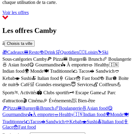
chaque utilisation de ta carte.
Voir les offres
Les offres Camby
à
Choisis ta ville
🎁
Cadeaux
🍔
Resto
🍻
Drink
🛒
Quotidien
🏃‍♂️
Loisirs
⛷️
Ski
Sous-catégories Camby
🍕
Pizza
🍔
Burger
🥞
Brunch
🥖
Boulangerie
🍜
Asian food
😋
Gourmandise
🛵
À emporter
🥗
Healthy
🇮🇳
Indian food
🌍
Monde
🍽️
Traditionnel
🌮
Tacos
🥪
Sandwich
🥙
Kebab
🍣
Sushi
🍝
Italian food
🍦
Glace
🍟
Fast food
🍻
Bar
🪩
Boite
de nuit
☕️
Café
🛒
Grandes enseignes
😇
Services
💇
Coiffeurs
💪
Sports
🏃
Activités
🏟️
Clubs sportifs
🗝️
Escape Game
🎢
Parc
d'attraction
🎬
Cinéma
🎉
Événements
🧖
Bien-être
🍕
Pizza
🍔
Burger
🥞
Brunch
🥖
Boulangerie
🍜
Asian food
😋
Gourmandise
🛵
À emporter
🥗
Healthy
🇮🇳
Indian food
🌍
Monde
🍽️
Traditionnel
🌮
Tacos
🥪
Sandwich
🥙
Kebab
🍣
Sushi
🍝
Italian food
🍦
Glace
🍟
Fast food