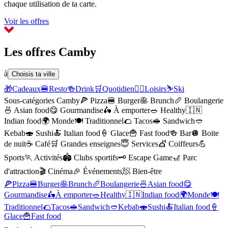
chaque utilisation de ta carte.
Voir les offres
Les offres Camby
à
Choisis ta ville
🎁
Cadeaux
🍔
Resto
🍻
Drink
🛒
Quotidien
🏃‍♂️
Loisirs
⛷️
Ski
Sous-catégories Camby
🍕
Pizza
🍔
Burger
🥞
Brunch
🥖
Boulangerie
🍜
Asian food
😋
Gourmandise
🛵
À emporter
🥗
Healthy
🇮🇳
Indian food
🌍
Monde
🍽️
Traditionnel
🌮
Tacos
🥪
Sandwich
🥙
Kebab
🍣
Sushi
🍝
Italian food
🍦
Glace
🍟
Fast food
🍻
Bar
🪩
Boite
de nuit
☕️
Café
🛒
Grandes enseignes
😇
Services
💇
Coiffeurs
💪
Sports
🏃
Activités
🏟️
Clubs sportifs
🗝️
Escape Game
🎢
Parc
d'attraction
🎬
Cinéma
🎉
Événements
🧖
Bien-être
🍕
Pizza
🍔
Burger
🥞
Brunch
🥖
Boulangerie
🍜
Asian food
😋
Gourmandise
🛵
À emporter
🥗
Healthy
🇮🇳
Indian food
🌍
Monde
🍽️
Traditionnel
🌮
Tacos
🥪
Sandwich
🥙
Kebab
🍣
Sushi
🍝
Italian food
🍦
Glace
🍟
Fast food