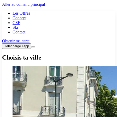
Aller au contenu principal
Les Offres
Concept
CSE
Ski
Contact
Obtenir ma carte
Télécharge l’app
Choisis ta ville