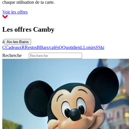
chaque utilisation de ta carte.
Voir les offres
Les offres Camby
à
Aix-les-Bains
C
Cadeaux
R
Restos
B
Bars/cafés
Q
Quotidien
L
Loisirs
S
Ski
Recherche