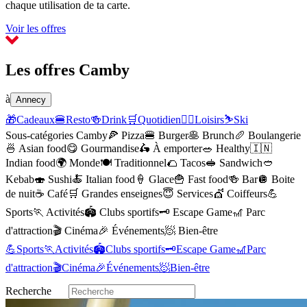
chaque utilisation de ta carte.
Voir les offres
Les offres Camby
à
Annecy
🎁
Cadeaux
🍔
Resto
🍻
Drink
🛒
Quotidien
🏃‍♂️
Loisirs
⛷️
Ski
Sous-catégories Camby
🍕
Pizza
🍔
Burger
🥞
Brunch
🥖
Boulangerie
🍜
Asian food
😋
Gourmandise
🛵
À emporter
🥗
Healthy
🇮🇳
Indian food
🌍
Monde
🍽️
Traditionnel
🌮
Tacos
🥪
Sandwich
🥙
Kebab
🍣
Sushi
🍝
Italian food
🍦
Glace
🍟
Fast food
🍻
Bar
🪩
Boite
de nuit
☕️
Café
🛒
Grandes enseignes
😇
Services
💇
Coiffeurs
💪
Sports
🏃
Activités
🏟️
Clubs sportifs
🗝️
Escape Game
🎢
Parc
d'attraction
🎬
Cinéma
🎉
Événements
🧖
Bien-être
💪
Sports
🏃
Activités
🏟️
Clubs sportifs
🗝️
Escape Game
🎢
Parc
d'attraction
🎬
Cinéma
🎉
Événements
🧖
Bien-être
Recherche