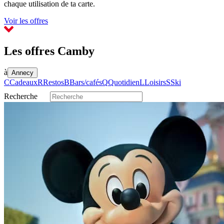
chaque utilisation de ta carte.
Voir les offres
Les offres Camby
à
Annecy
C
Cadeaux
R
Restos
B
Bars/cafés
Q
Quotidien
L
Loisirs
S
Ski
Recherche