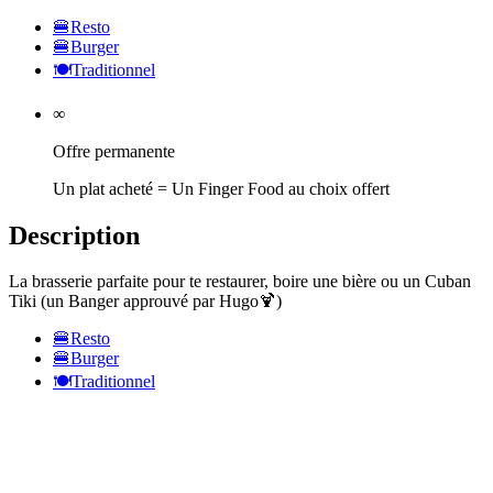
🍔
Resto
🍔
Burger
🍽️
Traditionnel
∞
Offre permanente
Un plat acheté = Un Finger Food au choix offert
Description
La brasserie parfaite pour te restaurer, boire une bière ou un Cuban
Tiki (un Banger approuvé par Hugo🍹)
🍔
Resto
🍔
Burger
🍽️
Traditionnel