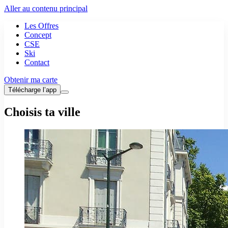
Aller au contenu principal
Les Offres
Concept
CSE
Ski
Contact
Obtenir ma carte
Télécharge l’app
Choisis ta ville