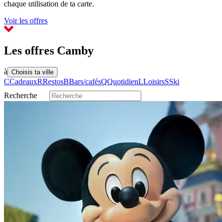
chaque utilisation de ta carte.
Voir les offres
Les offres Camby
à
Choisis ta ville
C
Cadeaux
R
Restos
B
Bars/cafés
Q
Quotidien
L
Loisirs
S
Ski
Recherche